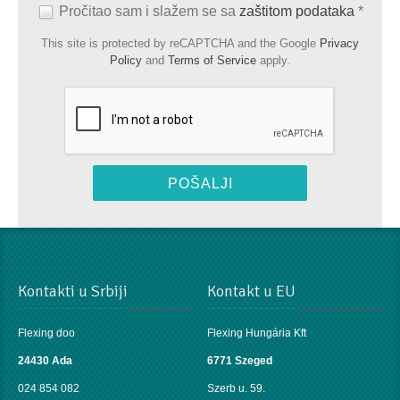
Pročitao sam i slažem se sa
zaštitom podataka
*
This site is protected by reCAPTCHA and the Google
Privacy
Policy
and
Terms of Service
apply.
×
OBAVEŠTENJE !
Kontakti u Srbiji
Kontakt u EU
VAŽNO !
Flexing doo
Flexing Hungária Kft
24430 Ada
6771 Szeged
OBAVESTAVAMO NAŠE CENJENE KUPCE I POSETIOCE
DA SMO NA KOLEKTIVNOM GODIŠNJEM ODMORU OD
024 854 082
Szerb u. 59.
27. JULA DO 10. AVGUSTA
.