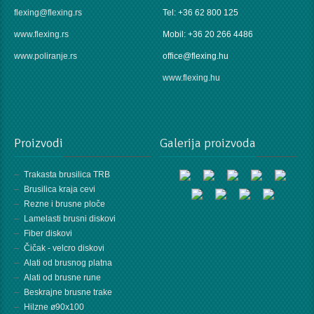
flexing@flexing.rs
Tel: +36 62 800 125
SRDAĆAN POZDRAV
www.flexing.rs
Mobil: +36 20 266 4486
FLEXING TEAM
www.poliranje.rs
office@flexing.hu
www.flexing.hu
Proizvodi
Galerija proizvoda
Trakasta brusilica TRB
Brusilica kraja cevi
Rezne i brusne ploče
Lamelasti brusni diskovi
Fiber diskovi
Čičak - velcro diskovi
Alati od brusnog platna
Alati od brusne rune
Beskrajne brusne trake
Hilzne ø90x100