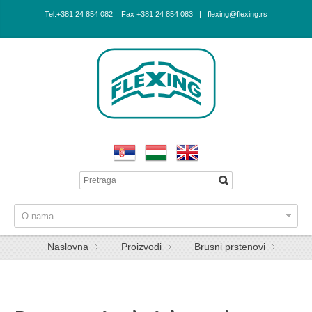
Tel.+381 24 854 082 Fax +381 24 854 083 | flexing@flexing.rs
O nama
Naslovna
Proizvodi
Brusni prstenovi