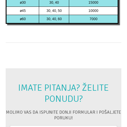
ø30
30, 40
15000
ø45
30, 40, 50
10000
ø60
30, 40, 60
7000
IMATE PITANJA? ŽELITE
PONUDU?
MOLIMO VAS DA ISPUNITE DONJI FORMULAR I POŠALJETE
PORUKU!