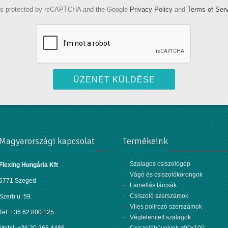
 is protected by reCAPTCHA and the Google
Privacy Policy
and
Terms of Ser
×
Magyarországi kapcsolat
Termékeink
Szalagos csiszológép
Flexing Hungária Kft
kstu - hu
Vágó és csiszolókorongok
6771 Szeged
Lamellás tárcsák
Csiszoló szerszámok
Szerb u. 59.
ximus
, nulla vitae aliquam iaculis,
eque ex. Donec in risus id augue
Vlies polirozó szerszámok
Tel: +36 62 800 125
 pellentesque, urna diam sollicitudin
Végtelenitett szalagok
es euismod. Quisque vitae mattis odio.