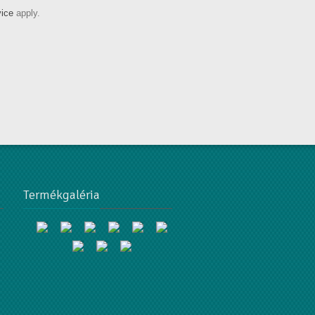
vice
apply.
Termékgaléria