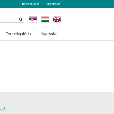
Bejelentkezés
Regisztráció
Termékgaléria
Kapcsolat
E?