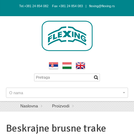
Tel.+381 24 854 082 Fax +381 24 854 083 | flexing@flexing.rs
O nama
Naslovna
Proizvodi
Beskrajne brusne trake