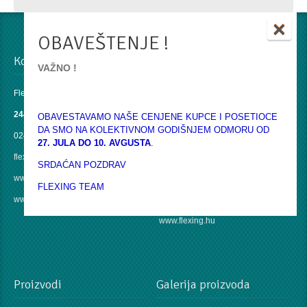
×
OBAVEŠTENJE !
Kontakti u Srbiji
Kontakt u EU
VAŽNO !
Flexing doo
Flexing Hungária Kft
24430 Ada
6771 Szeged
OBAVESTAVAMO NAŠE CENJENE KUPCE I POSETIOCE
DA SMO NA KOLEKTIVNOM GODIŠNJEM ODMORU OD
024 854 082
Szerb u. 59.
27. JULA DO 10. AVGUSTA
.
flexing@flexing.rs
Tel: +36 62 800 125
SRDAĆAN POZDRAV
www.flexing.rs
Mobil: +36 20 266 4486
FLEXING TEAM
www.poliranje.rs
office@flexing.hu
www.flexing.hu
Proizvodi
Galerija proizvoda