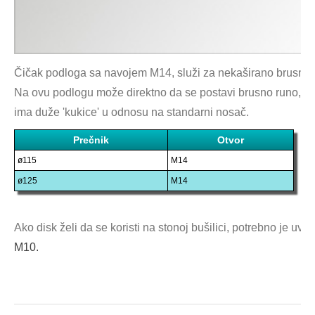
Čičak podloga sa navojem M14, služi za nekaširano brusno 
Na ovu podlogu može direktno da se postavi brusno runo, p
ima duže 'kukice' u odnosu na standarni nosač.
Prečnik
Otvor
ø115
M14
ø125
M14
Ako disk želi da se koristi na stonoj bušilici, potrebno je uvr
M10.