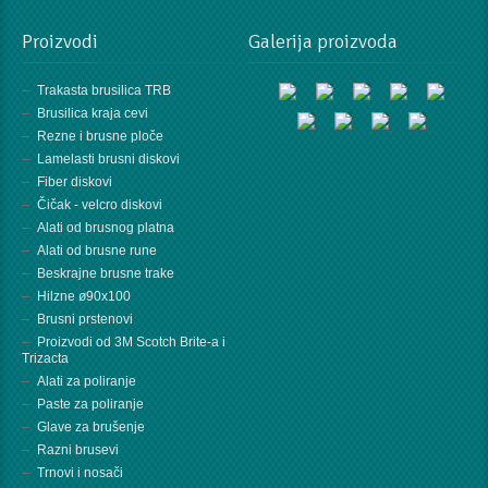
Proizvodi
Galerija proizvoda
Trakasta brusilica TRB
Brusilica kraja cevi
Rezne i brusne ploče
Lamelasti brusni diskovi
Fiber diskovi
Čičak - velcro diskovi
Alati od brusnog platna
Alati od brusne rune
Beskrajne brusne trake
Hilzne ø90x100
Brusni prstenovi
Proizvodi od 3M Scotch Brite-a i
Trizacta
Alati za poliranje
Paste za poliranje
Glave za brušenje
Razni brusevi
Trnovi i nosači