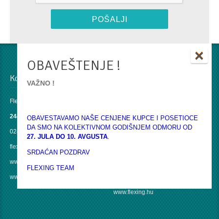
×
OBAVEŠTENJE !
Kontakti u Srbiji
Kontakt u EU
VAŽNO !
Flexing doo
Flexing Hungária Kft
24430 Ada
6771 Szeged
OBAVESTAVAMO NAŠE CENJENE KUPCE I POSETIOCE
DA SMO NA KOLEKTIVNOM GODIŠNJEM ODMORU OD
024 854 082
Szerb u. 59.
27. JULA DO 10. AVGUSTA
.
flexing@flexing.rs
Tel: +36 62 800 125
SRDAĆAN POZDRAV
www.flexing.rs
Mobil: +36 20 266 4486
FLEXING TEAM
www.poliranje.rs
office@flexing.hu
www.flexing.hu