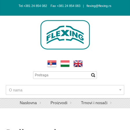
Tel.+381 24 854 082 Fax +381 24 854 083 | flexing@flexing.rs
O nama
Naslovna
Proizvodi
Trnovi i nosači