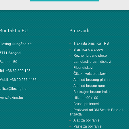
×
Kontakt u EU
Proizvodi
Trakasta brusilica TRB
Flexing Hungária Kft
Brusilica kraja cevi
6771 Szeged
MO NA KOLEKTIVNOM GODIŠNJEM
Rezne i brusne ploče
Lamelasti brusni diskovi
Szerb u. 59.
Fiber diskovi
Tel: +36 62 800 125
Čičak - velcro diskovi
Mobil: +36 20 266 4486
Alati od brusnog platna
Alati od brusne rune
office@flexing.hu
Beskrajne brusne trake
www.flexing.hu
Hilzne ø90x100
Brusni prstenovi
Proizvodi od 3M Scotch Brite-a i
Trizacta
Alati za poliranje
Paste za poliranje