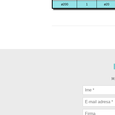
ø200
1
ø20
M