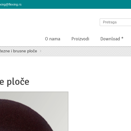
ing@flexing.rs
O nama
Proizvodi
Download *
ezne i brusne ploče
e ploče