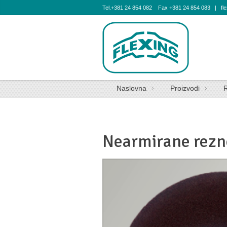
Tel.+381 24 854 082 Fax +381 24 854 083 | flex
Naslovna
Proizvodi
R
Nearmirane rezn