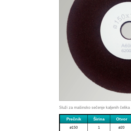
Služi za mašinsko sečenje kaljenih čelika 
Prečnik
Širina
Otvor
ø150
1
ø20