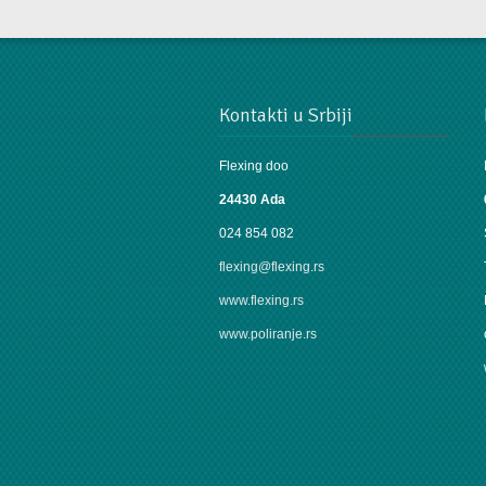
OBAVEŠTENJE !
Kontakti u Srbiji
VAŽNO !
Flexing doo
24430 Ada
OBAVESTAVAMO NAŠE CENJENE KUPCE I POSETIOCE DA S
ODMORU OD
27. JULA DO 10. AVGUSTA
.
024 854 082
SRDAĆAN POZDRAV
flexing@flexing.rs
FLEXING TEAM
www.flexing.rs
www.poliranje.rs