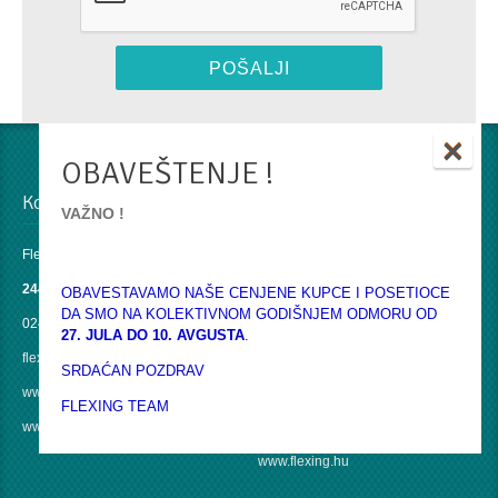
×
OBAVEŠTENJE !
Kontakti u Srbiji
Kontakt u EU
VAŽNO !
Flexing doo
Flexing Hungária Kft
24430 Ada
6771 Szeged
OBAVESTAVAMO NAŠE CENJENE KUPCE I POSETIOCE
DA SMO NA KOLEKTIVNOM GODIŠNJEM ODMORU OD
024 854 082
Szerb u. 59.
27. JULA DO 10. AVGUSTA
.
flexing@flexing.rs
Tel: +36 62 800 125
SRDAĆAN POZDRAV
www.flexing.rs
Mobil: +36 20 266 4486
FLEXING TEAM
www.poliranje.rs
office@flexing.hu
www.flexing.hu