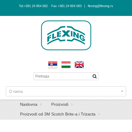
Tel.+381 24 854 082 Fax +381 24 854 083 | flexing@flexing.rs
O nama
Naslovna
Proizvodi
Proizvodi od 3M Scotch Brite-a i Trizacta