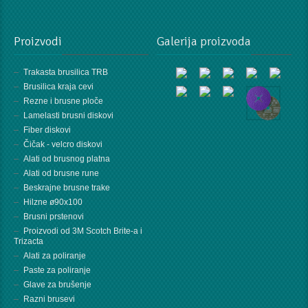
Proizvodi
Galerija proizvoda
Trakasta brusilica TRB
Brusilica kraja cevi
Rezne i brusne ploče
Lamelasti brusni diskovi
Fiber diskovi
Čičak - velcro diskovi
Alati od brusnog platna
Alati od brusne rune
Beskrajne brusne trake
Hilzne ø90x100
Brusni prstenovi
Proizvodi od 3M Scotch Brite-a i
Trizacta
Alati za poliranje
Paste za poliranje
Glave za brušenje
Razni brusevi