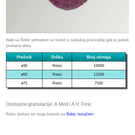
Alati sa Roloc prihvatom se koristi u serijskoj proizvodnji gde je potrebna 
promena alata.
Prečnik
Drška
Broj obrtaja
ø30
Roloc
19000
ø50
Roloc
12500
ø75
Roloc
7500
Dostupne granulacije: A.Med i A.V. Fine
Roloc diskovi se mogu koristiti sa
Roloc nosačem.