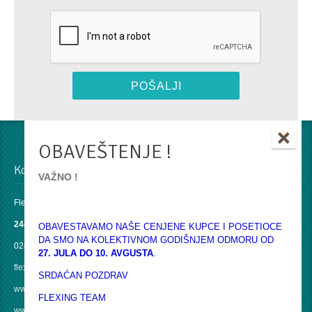
×
OBAVEŠTENJE !
Kontakti u Srbiji
Kontakt u EU
VAŽNO !
Flexing doo
Flexing Hungária Kft
24430 Ada
6771 Szeged
OBAVESTAVAMO NAŠE CENJENE KUPCE I POSETIOCE
DA SMO NA KOLEKTIVNOM GODIŠNJEM ODMORU OD
024 854 082
Szerb u. 59.
27. JULA DO 10. AVGUSTA
.
flexing@flexing.rs
Tel: +36 62 800 125
SRDAĆAN POZDRAV
www.flexing.rs
Mobil: +36 20 266 4486
FLEXING TEAM
www.poliranje.rs
office@flexing.hu