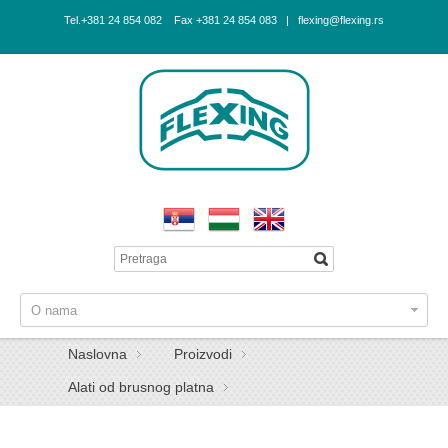
Tel.+381 24 854 082 Fax +381 24 854 083 | flexing@flexing.rs
O nama
Naslovna
Proizvodi
Alati od brusnog platna