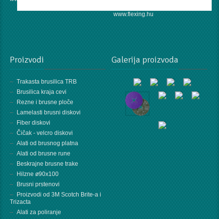
www.flexing.hu
Proizvodi
Galerija proizvoda
Trakasta brusilica TRB
Brusilica kraja cevi
Rezne i brusne ploče
Lamelasti brusni diskovi
Fiber diskovi
Čičak - velcro diskovi
Alati od brusnog platna
Alati od brusne rune
Beskrajne brusne trake
Hilzne ø90x100
Brusni prstenovi
Proizvodi od 3M Scotch Brite-a i
Trizacta
Alati za poliranje