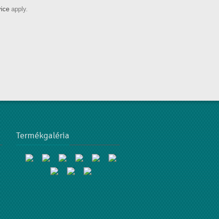
vice
apply.
Termékgaléria