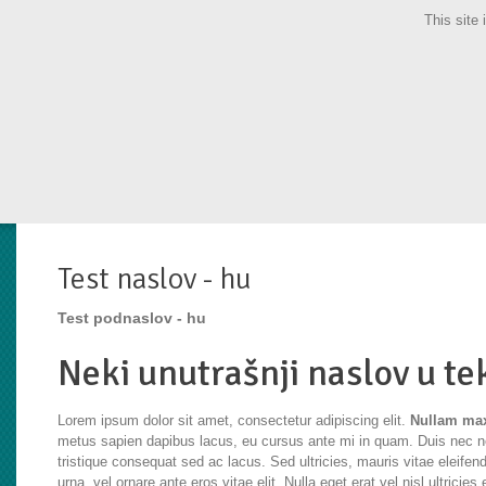
This site
Test naslov - hu
Szerbiai kapcsolat
Test podnaslov - hu
Flexing doo
Neki unutrašnji naslov u te
24430 Ada
+381 24 854 082
Lorem ipsum dolor sit amet, consectetur adipiscing elit.
Nullam ma
metus sapien dapibus lacus, eu cursus ante mi in quam. Duis nec n
flexing@flexing.rs
tristique consequat sed ac lacus. Sed ultricies, mauris vitae eleifend
urna, vel ornare ante eros vitae elit. Nulla eget erat vel nisl ultrici