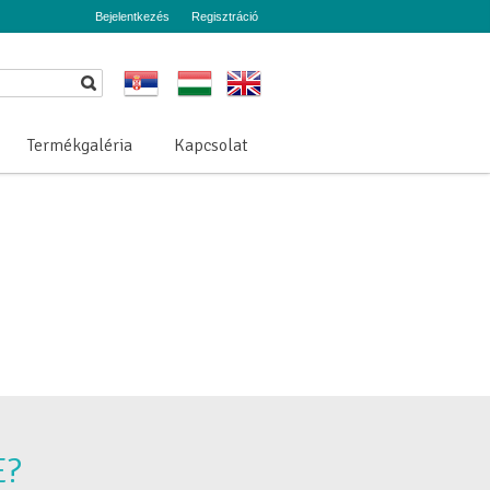
Bejelentkezés
Regisztráció
Termékgaléria
Kapcsolat
E?